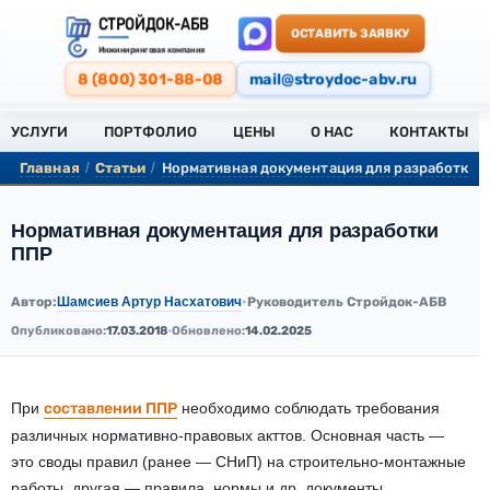
СТРОЙДОК-АБВ
ОСТАВИТЬ ЗАЯВКУ
Инжиниринговая компания
8 (800) 301-88-08
mail@stroydoc-abv.ru
УСЛУГИ
ПОРТФОЛИО
ЦЕНЫ
О НАС
КОНТАКТЫ
Главная
Статьи
Нормативная документация для разработки 
/
/
Нормативная документация для разработки
ППР
Шамсиев Артур Насхатович
Автор:
•
Руководитель Стройдок-АБВ
Опубликовано:
17.03.2018
•
Обновлено:
14.02.2025
При
составлении ППР
необходимо соблюдать требования
различных нормативно-правовых акттов. Основная часть —
это своды правил (ранее — СНиП) на строительно-монтажные
работы, другая — правила, нормы и др. документы