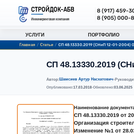
СТРОЙДОК-АБВ
8 (917) 459-
8 (905) 000-
Инжиниринговая компания
УСЛУГИ
ПОРТФОЛИО
Главная
/
Статьи
/
СП 48.13330.2019 (СНиП 12-01-2004) О
СП 48.13330.2019 (СН
Шамсиев Артур Насхатович
Автор:
•
Руководи
Опубликовано:
17.03.2018
•
Обновлено:
03.06.2025
Наименование документа
СП 48.13330.2019 от 20
Организация строител
Изменение №1 от 28.03