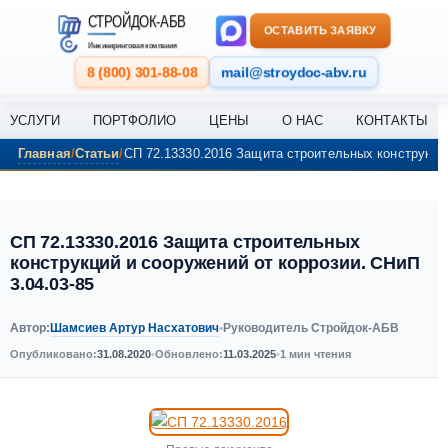
Перейти к содержанию
СТРОЙДОК-АБВ
ОСТАВИТЬ ЗАЯВКУ
Инжиниринговая компания
8 (800) 301-88-08
mail@stroydoc-abv.ru
УСЛУГИ
ПОРТФОЛИО
ЦЕНЫ
О НАС
КОНТАКТЫ
Главная
Статьи
СП 72.13330.2016 Защита строительных конструкций
СП 72.13330.2016 Защита строительных
конструкций и сооружений от коррозии. СНиП
3.04.03-85
Шамсиев Артур Насхатович
Автор:
•
Руководитель Стройдок-АБВ
Опубликовано:
31.08.2020
•
Обновлено:
11.03.2025
•
1 мин чтения