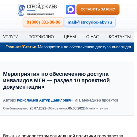
Перейти к содержанию
СТРОЙДОК-АБВ
ОСТАВИТЬ ЗАЯВКУ
Инжиниринговая компания
8 (800) 301-88-08
mail@stroydoc-abv.ru
УСЛУГИ
ПОРТФОЛИО
ЦЕНЫ
О НАС
КОНТАКТЫ
Главная
Статьи
Мероприятия по обеспечению доступа инвалидов М
Мероприятия по обеспечению доступа
инвалидов МГН — раздел 10 проектной
документации»
Нурисламов Артур Данилович
Автор:
•
ГИП, Менеджер проектов
Опубликовано:
20.07.2022
•
Обновлено:
05.08.2022
•
5 мин чтения
Важным приоритетом социальной политики государства