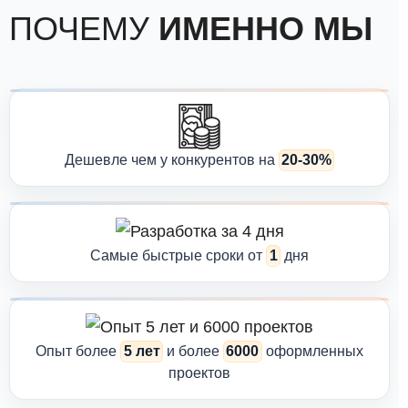
ПОЧЕМУ
ИМЕННО МЫ
Строгих требований к списку разделов в РД на сегодня не
существует. Это объясняется тем, что степень проработки
решений в ПД может быть разной в зависимости от объекта. К
примеру, для здания не предусмотрена газификация.
Соответственно, в разделах ГСН и ГСВ нет необходимости.
Точный перечень пунктов приводится в задание на
проектирование.
Дешевле чем у конкурентов на
20-30%
Общие рекомендации по составу РД можно найти в
следующих пунктах:
П. 4 Постановления Правительства РФ от 16.02.2008
Самые быстрые сроки от
1
дня
№ 87. Здесь идет речь о том, что РД состоит из
чертежей, текстовых документов, спецификаций
изделий и оборудования.
П. 4.2.1 ГОСТ Р 21.1101-2013. Согласно этому пункту,
Опыт более
5 лет
и более
6000
оформленных
РД тоже состоит из чертежей и прилагаемых
проектов
документов, список которых приведен в п. 4.2.6 того
же ГОСТа. К ним относят спецификации на изделия,