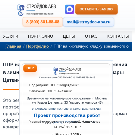
СТРОЙДОК-АБВ
ОСТАВИТЬ ЗАЯВКУ
Инжиниринговая компания
8 (800) 301-88-08
mail@stroydoc-abv.ru
УСЛУГИ
ПОРТФОЛИО
ЦЕНЫ
О НАС
КОНТАКТЫ
/
/
Главная
Портфолио
ППР на кирпичную кладку временного соору
ППР на кирпичную кладку временного сооружения
ППР
СТРОЙДОК-АБВ
в зимних условиях по адресу г. Москва, ул. Клары
Инжиниринговая компания
Свидетельство СРО П-161-026407281373-2618
Цеткин, д. 33
Подрядчик: ООО "Подрядчик"
Заказчик: ООО "Заказчик"
Временное легковозводимое сооружение, г. Москва,
Это реальный выполненный проект из нашего
ул. Клары Цеткин, д. 33 (на месте корпуса 43)
портфолио. По нему можно оценить уровень
ОРГАНИЗАЦИОННО-ТЕХНОЛОГИЧЕСКАЯ ДОКУМЕНТАЦИЯ
проработки документации, состав материалов и формат
Проект производства работ
оформления, который мы подготавливаем под
Главный инженер
А. Д. Нурисламов
кладку стен из кирпича и блоков
конкретный объект.
14-25/0127-ППР
г. Москва, 2025 г.