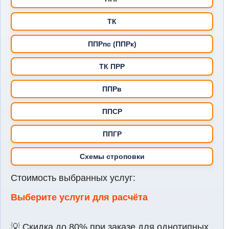
ТК
ППРпс (ППРк)
ТК ПРР
ППРв
ППСР
ППГР
Схемы строповки
Стоимость выбранных услуг:
Выберите услуги для расчёта
💡 Скидка до 80% при заказе для однотипных