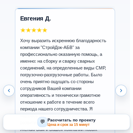
Евгения Д.
Хочу выразить искреннюю благодарность
компании "СтройДок-АБВ" за
профессионально оказанную помощь, а
именно: на сборку и сварку сварных
соединений, на определенные виды СМР,
погрузочно-разгрузочные работы. Было
очень приятно ощущать со стороны
сотрудников Вашей компании
оперативность и технически грамотное
отношение к работе в течение всего
периода нашего сотрудничества. Я
надеюсь на дальнейшее успешное
Рассчитать по проекту
💬
развитие наших деловых отношений.
Цена и срок за 15 минут
Желаю Вам и Вашей компании новых