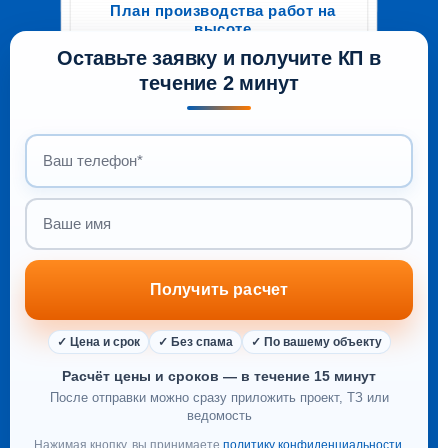
Технологическая карта
План производства работ на
погрузочно-разгрузочных работ
высоте
Главный инженер
А. Д. Нурисламов
Главный инженер
А. Д. Нурисламов
14-26/0112-ТК
Оставьте заявку и получите КП в
14-26/0112-ППРв
г. Москва, 2026 г.
г. Москва, 2026 г.
течение 2 минут
Ваш телефон
Ваше имя
Получить расчет
✓ Цена и срок
✓ Без спама
✓ По вашему объекту
Расчёт цены и сроков — в течение 15 минут
После отправки можно сразу приложить проект, ТЗ или
ведомость
Нажимая кнопку, вы принимаете
политику конфиденциальности
.