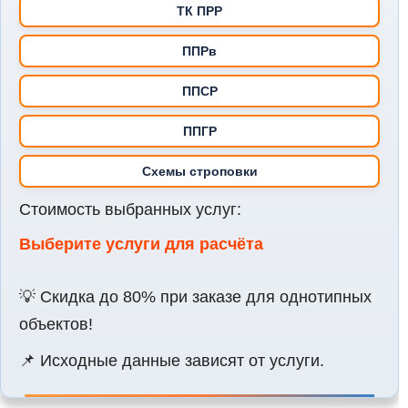
ТК ПРР
Какие задачи решает закрытие по КС-2
ППРв
Правильное закрытие по КС-2 помогает:
ППСР
Подтвердить фактически выполненные объемы работ;
ППГР
Увязать акт с
КС-3 (справкой о стоимости)
,
обязательной для расчётов;
Схемы строповки
Избежать возвратов и замечаний от заказчика и
Стоимость выбранных услуг:
технадзора;
Выберите услуги для расчёта
Обеспечить своевременную оплату по договору
подряда;
💡 Скидка до 80% при заказе для однотипных
Сохранить документы в соответствии с
объектов!
законодательством.
Документ КС-2 — это не просто бумага, это
правовой и
📌 Исходные данные зависят от услуги.
бухгалтерский инструмент
, на который ориентируются
контролирующие органы, заказчик и подрядчик.