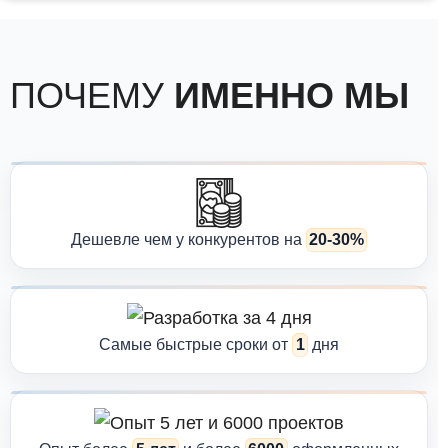
Почему оформление КС-2 вызывает
сложности
ПОЧЕМУ
ИМЕННО МЫ
Закрытие актов КС-2 — процесс, где легко допустить ошибку.
Самые частые проблемы, с которыми сталкиваются компании:
Несоответствие объёмов, указанных в КС-2 и КС-3;
Отсутствие подтверждающей
исполнительной
Дешевле чем у конкурентов на
20-30%
документации
;
Ошибки в наименованиях работ и кодировке;
Неверный учет материалов;
Самые быстрые сроки от
1
дня
Возвраты актов от заказчика или технадзора.
Такие ошибки приводят к возвратам, задержке оплат и
дополнительным затратам времени.