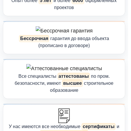
Опыт более
5 лет
и более
6000
оформленных
проектов
Как мы выполняем закрытие по КС-2
Наша услуга — это
полный цикл сопровождения
от анализа
до сдачи акта:
Бессрочная
гарантия до ввода объекта
(прописано в договоре)
✔️ 1. Анализ проекта и сметы
Сверяем фактически выполненные работы с проектной
документацией и сметой.
Все специалисты
аттестованы
по пром.
✔️ 2. Проверка исполнительной документации
безопасности, имеют
высшее
строительное
образование
Удостоверяемся, что все подтверждающие документы
собраны, правильные и готовы к согласованию. Это важно, т.к.
отсутствие исполнительных документов — частая причина
возврата КС-2.
✔️ 3. Формирование КС-2 и КС-3
У нас имеются все необходимые
сертификаты
и