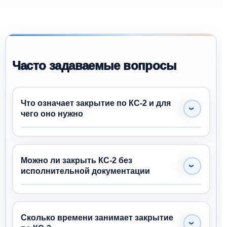
Часто задаваемые вопросы
Что означает закрытие по КС-2 и для
чего оно нужно
Закрытие по КС-2 — это оформление и
согласование актов выполненных работ для
подтверждения фактических объемов,
Можно ли закрыть КС-2 без
расчетов с заказчиком и дальнейшей оплаты
исполнительной документации
по договору подряда.
Нет, без исполнительной документации и
подтверждающих актов КС-2, как правило, не
принимается заказчиком или технадзором и
Сколько времени занимает закрытие