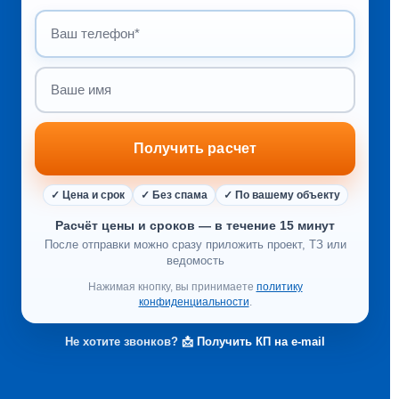
Чтобы понять, как выглядит правильно оформленный акт
КС-2, мы подготовили
образец и пояснения.
Такой пример помогает руководителям и специалистам
увидеть, как документ выглядит на практике и какие ошибки
чаще всего встречаются.
Получить расчет
✓ Цена и срок
✓ Без спама
✓ По вашему объекту
Расчёт цены и сроков — в течение 15 минут
После отправки можно сразу приложить проект, ТЗ или
ведомость
Нажимая кнопку, вы принимаете
политику
конфиденциальности
.
Не хотите звонков?
📩 Получить КП на e-mail