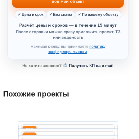
под мой объект
✓ Цена и срок
✓ Без спама
✓ По вашему объекту
Расчёт цены и сроков — в течение 15 минут
После отправки можно сразу приложить проект, ТЗ
или ведомость
Нажимая кнопку, вы принимаете
политику
конфиденциальности
.
Не хотите звонков?
Получить КП на e-mail
Похожие проекты
ППР на монтаж и эксплу
ППР
СТРОЙДОК-АБВ
ППР на фасадные работы 
Инжиниринговая компания
ППР
СТРОЙДОК-АБВ