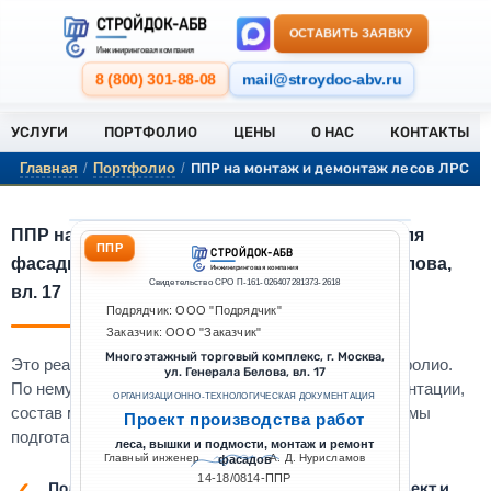
СТРОЙДОК-АБВ
ОСТАВИТЬ ЗАЯВКУ
Инжиниринговая компания
8 (800) 301-88-08
mail@stroydoc-abv.ru
УСЛУГИ
ПОРТФОЛИО
ЦЕНЫ
О НАС
КОНТАКТЫ
ППР на монтаж и демонтаж лесов ЛРСП-40 
Главная
/
Портфолио
/
ППР на монтаж и демонтаж лесов ЛРСП-40 для
ППР
СТРОЙДОК-АБВ
фасадных работ в г. Москва, ул. Генерала Белова,
Инжиниринговая компания
Свидетельство СРО П-161-026407281373-2618
вл. 17
Подрядчик: ООО "Подрядчик"
Заказчик: ООО "Заказчик"
Многоэтажный торговый комплекс, г. Москва,
Это реальный выполненный проект из нашего портфолио.
ул. Генерала Белова, вл. 17
По нему можно оценить уровень проработки документации,
ОРГАНИЗАЦИОННО-ТЕХНОЛОГИЧЕСКАЯ ДОКУМЕНТАЦИЯ
состав материалов и формат оформления, который мы
Проект производства работ
подготавливаем под конкретный объект.
леса, вышки и подмости, монтаж и ремонт
Главный инженер
А. Д. Нурисламов
фасадов
14-18/0814-ППР
Подберём комплект документации под ваш объект и