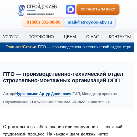
Перейти к содержанию
СТРОЙДОК-АБВ
ОСТАВИТЬ ЗАЯВКУ
Инжиниринговая компания
8 (800) 301-88-08
mail@stroydoc-abv.ru
УСЛУГИ
ПОРТФОЛИО
ЦЕНЫ
О НАС
КОНТАКТЫ
Главная
Статьи
ПТО — производственно-технический отдел строит
ПТО — производственно-технический отдел
строительно-монтажных организаций ОПП
Нурисламов Артур Данилович
Автор:
•
ГИП, Менеджер проектов
Опубликовано:
21.07.2022
•
Обновлено:
21.07.2022
•
10 мин чтения
Строительство любого здания или сооружения — сложный
трудоемкий процесс. На каждом шаге должны четко