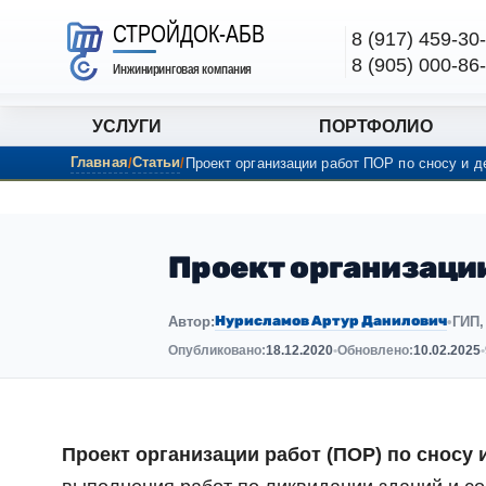
Перейти к содержанию
СТРОЙДОК-АБВ
8 (917) 459-30
8 (905) 000-86
Инжиниринговая компания
УСЛУГИ
ПОРТФОЛИО
Главная
Статьи
Проект организации работ ПОР по сносу и 
Проект организации
Нурисламов Артур Данилович
Автор:
•
ГИП,
Опубликовано:
18.12.2020
•
Обновлено:
10.02.2025
•
Проект организации работ (ПОР) по сносу 