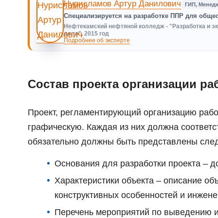
Нурисламов Артур Данилович
ГИП, Менед
Специализируется на разработке ППР для обще
Нефтекамский нефтяной колледж - "Разработка и э
дело", 2015 год
Подробнее об эксперте
Состав проекта организации ра
Проект, регламентирующий организацию работ
графическую. Каждая из них должна соответс
обязательно должны быть представлены сле
Основания для разработки проекта – 
Характеристики объекта – описание объ
конструктивных особенностей и инжене
Перечень мероприятий по выведению из