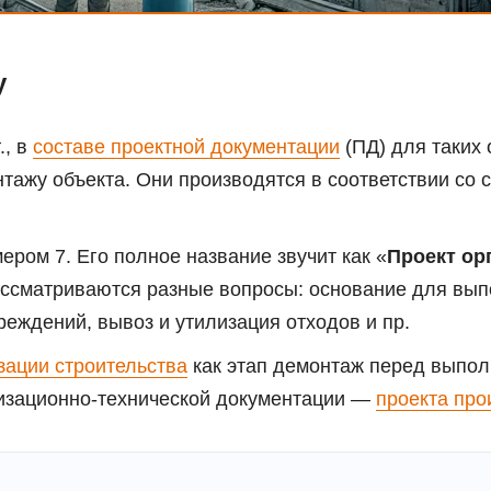
у
., в
составе проектной документации
(ПД) для таких
тажу объекта. Они производятся в соответствии со 
ром 7. Его полное название звучит как «
Проект ор
рассматриваются разные вопросы: основание для вып
реждений, вывоз и утилизация отходов и пр.
зации строительства
как этап демонтаж перед выпо
та. Полный документ доступен для загрузки по ссы
изационно-технической документации —
проекта про