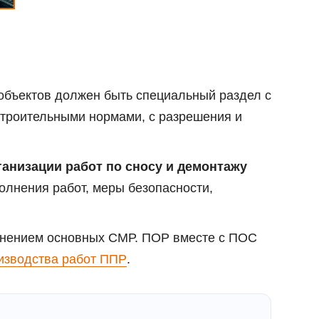
 объектов должен быть специальный раздел с
строительными нормами, с разрешения и
ганизации работ по сносу и демонтажу
олнения работ, меры безопасности,
лнением основных СМР. ПОР вместе с ПОС
лке:
Скачать пример проекта ПОР на снос /
изводства работ ППР
.