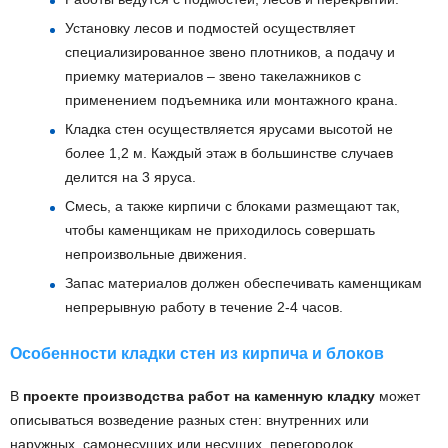
Установку лесов и подмостей осуществляет
специализированное звено плотников, а подачу и
приемку материалов – звено такелажников с
применением подъемника или монтажного крана.
Кладка стен осуществляется ярусами высотой не
более 1,2 м. Каждый этаж в большинстве случаев
делится на 3 яруса.
Смесь, а также кирпичи с блоками размещают так,
чтобы каменщикам не приходилось совершать
непроизвольные движения.
Запас материалов должен обеспечивать каменщикам
непрерывную работу в течение 2-4 часов.
Особенности кладки стен из кирпича и блоков
В
проекте производства работ на каменную кладку
может
Здесь показаны только основные разделы. Полный документ,
описываться возведение разных стен: внутренних или
включая все разделы и подробности, вы можете скачать по
наружных, самонесущих или несущих, перегородок.
ссылке:
Скачать образец ППР