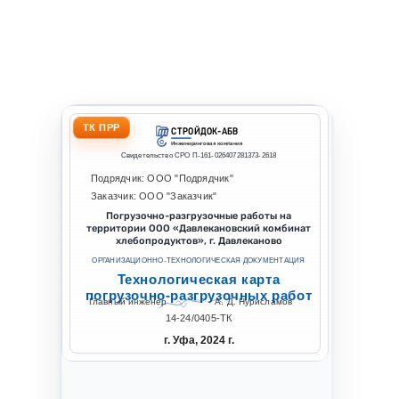
ТК ПРР
СТРОЙДОК-АБВ
Инжиниринговая компания
Свидетельство СРО П-161-026407281373-2618
Подрядчик: ООО "Подрядчик"
Заказчик: ООО "Заказчик"
Погрузочно-разгрузочные работы на
территории ООО «Давлекановский комбинат
хлебопродуктов», г. Давлеканово
ОРГАНИЗАЦИОННО-ТЕХНОЛОГИЧЕСКАЯ ДОКУМЕНТАЦИЯ
Технологическая карта
погрузочно-разгрузочных работ
Главный инженер
А. Д. Нурисламов
14-24/0405-ТК
г. Уфа, 2024 г.