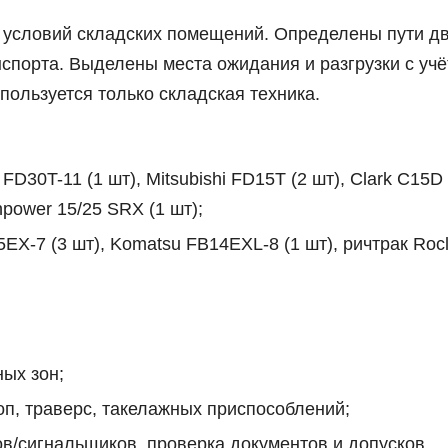
 условий складских помещений. Определены пути д
анспорта. Выделены места ожидания и разгрузки с уч
пользуется только складская техника.
D30T-11 (1 шт), Mitsubishi FD15T (2 шт), Clark C15D
power 15/25 SRX (1 шт);
X-7 (3 шт), Komatsu FB14EXL-8 (1 шт), ричтрак Roc
ных зон;
оп, траверс, такелажных приспособлений;
в/сигнальщиков, проверка документов и допусков.