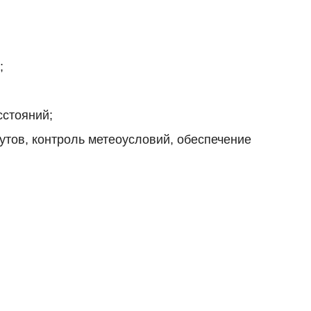
;
сстояний;
утов, контроль метеоусловий, обеспечение