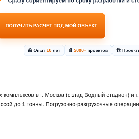
Сразу сориентируем по сроку разработки и с
ПОЛУЧИТЬ РАСЧЕТ ПОД МОЙ ОБЪЕКТ
🧰 Опыт
10
лет
📄
5000+
проектов
🏗️ Проек
 комплексов в г. Москва (склад Водный стадион) и г
ссой до 1 тонны. Погрузочно-разгрузочные операци
т