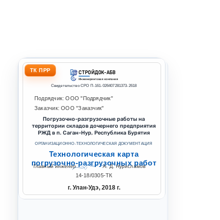
ТК ПРР
СТРОЙДОК-АБВ
Инжиниринговая компания
Свидетельство СРО П-161-026407281373-2618
Подрядчик: ООО "Подрядчик"
Заказчик: ООО "Заказчик"
Погрузочно-разгрузочные работы на
территории складов дочернего предприятия
РЖД в п. Саган-Нур, Республика Бурятия
ОРГАНИЗАЦИОННО-ТЕХНОЛОГИЧЕСКАЯ ДОКУМЕНТАЦИЯ
Технологическая карта
погрузочно-разгрузочных работ
Главный инженер
А. Д. Нурисламов
14-18/0305-ТК
г. Улан-Удэ, 2018 г.