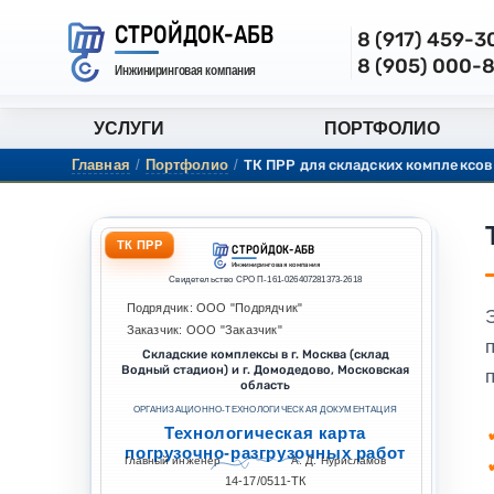
СТРОЙДОК-АБВ
8 (917) 459-
8 (905) 000-
Инжиниринговая компания
УСЛУГИ
ПОРТФОЛИО
Главная
/
Портфолио
/
ТК ПРР для складских комплексов
ТК ПРР
СТРОЙДОК-АБВ
Инжиниринговая компания
Свидетельство СРО П-161-026407281373-2618
Подрядчик: ООО "Подрядчик"
Заказчик: ООО "Заказчик"
Складские комплексы в г. Москва (склад
Водный стадион) и г. Домодедово, Московская
п
область
ОРГАНИЗАЦИОННО-ТЕХНОЛОГИЧЕСКАЯ ДОКУМЕНТАЦИЯ
Технологическая карта
погрузочно-разгрузочных работ
Главный инженер
А. Д. Нурисламов
14-17/0511-ТК