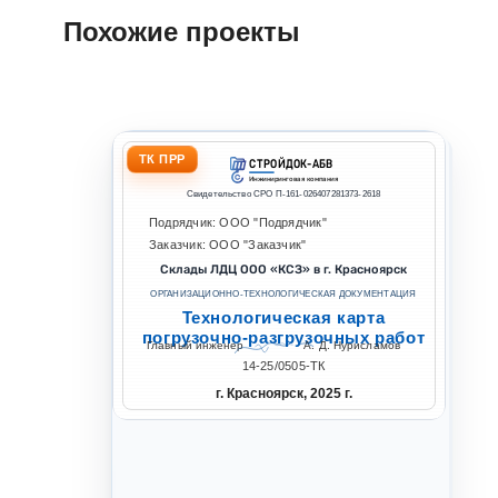
Похожие проекты
ТК ПРР
СТРОЙДОК-АБВ
Инжиниринговая компания
Свидетельство СРО П-161-026407281373-2618
Подрядчик: ООО "Подрядчик"
Заказчик: ООО "Заказчик"
Склады ЛДЦ ООО «КСЗ» в г. Красноярск
ОРГАНИЗАЦИОННО-ТЕХНОЛОГИЧЕСКАЯ ДОКУМЕНТАЦИЯ
Технологическая карта
погрузочно-разгрузочных работ
Главный инженер
А. Д. Нурисламов
14-25/0505-ТК
г. Красноярск, 2025 г.