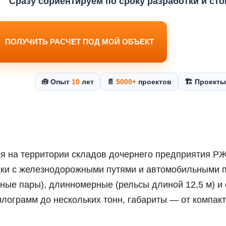
Сразу сориентируем по сроку разработки и ст
ПОЛУЧИТЬ РАСЧЕТ ПОД МОЙ ОБЪЕКТ
🧰 Опыт
10
лет
📄
5000+
проектов
🏗️ Проект
 на территории складов дочернего предприятия РЖД
дки с железнодорожными путями и автомобильными 
ые пары), длинномерные (рельсы длиной 12,5 м) и 
килограмм до нескольких тонн, габариты — от компа