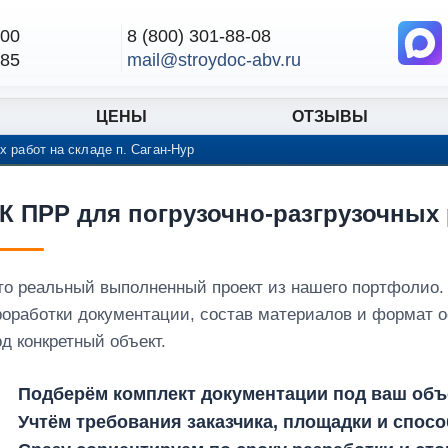
-00
8 (800) 301-88-08
-85
mail@stroydoc-abv.ru
ЦЕНЫ
ОТЗЫВЫ
х работ на складе п. Саган-Нур
К ПРР для погрузочно-разгрузочных р
то реальный выполненный проект из нашего портфолио.
роработки документации, состав материалов и формат 
од конкретный объект.
Подберём комплект документации под ваш объе
Учтём требования заказчика, площадки и спос