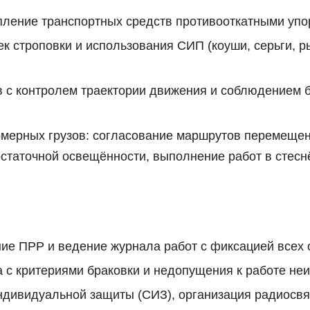
пление транспортных средств противооткатными упо
чек строповки и использования СИП (коуши, серьги,
в с контролем траектории движения и соблюдением 
мерных грузов: согласование маршрутов перемещени
остаточной освещённости, выполнение работ в стес
ие ПРР и ведение журнала работ с фиксацией всех 
 с критериями браковки и недопущения к работе не
дивидуальной защиты (СИЗ), организация радиосвяз