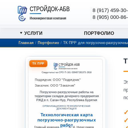
Перейти к содержанию
СТРОЙДОК-АБВ
8 (917) 459-30
8 (905) 000-86
Инжиниринговая компания
УСЛУГИ
ПОРТФОЛИО
Главная
/
Портфолио
/
ТК ПРР для погрузочно-разгрузочны
Т
ТК ПРР
СТРОЙДОК-АБВ
Инжиниринговая компания
Свидетельство СРО П-161-026407281373-2618
Подрядчик: ООО "Подрядчик"
Э
Заказчик: ООО "Заказчик"
п
Погрузочно-разгрузочные работы на
территории складов дочернего предприятия
п
РЖД в п. Саган-Нур, Республика Бурятия
ОРГАНИЗАЦИОННО-ТЕХНОЛОГИЧЕСКАЯ
ДОКУМЕНТАЦИЯ
Технологическая карта
погрузочно-разгрузочных
работ
Главный инженер
А. Д. Нурисламов