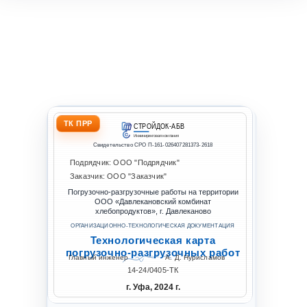
ТК ПРР
СТРОЙДОК-АБВ
Инжиниринговая компания
Свидетельство СРО П-161-026407281373-2618
Подрядчик: ООО "Подрядчик"
Заказчик: ООО "Заказчик"
Погрузочно-разгрузочные работы на территории
ООО «Давлекановский комбинат
хлебопродуктов», г. Давлеканово
ОРГАНИЗАЦИОННО-ТЕХНОЛОГИЧЕСКАЯ ДОКУМЕНТАЦИЯ
Технологическая карта
погрузочно-разгрузочных работ
Главный инженер
А. Д. Нурисламов
14-24/0405-ТК
г. Уфа, 2024 г.