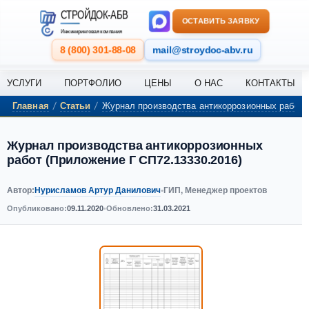
СТРОЙДОК-АБВ
ОСТАВИТЬ ЗАЯВКУ
Инжиниринговая компания
8 (800) 301-88-08
mail@stroydoc-abv.ru
УСЛУГИ
ПОРТФОЛИО
ЦЕНЫ
О НАС
КОНТАКТЫ
/
/
Главная
Статьи
Журнал производства антикоррозионных работ 
Журнал производства антикоррозионных
работ (Приложение Г СП72.13330.2016)
Нурисламов Артур Данилович
Автор:
•
ГИП, Менеджер проектов
Опубликовано:
09.11.2020
•
Обновлено:
31.03.2021