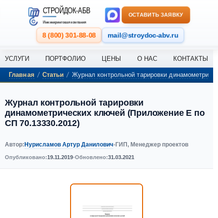
СТРОЙДОК-АБВ
ОСТАВИТЬ ЗАЯВКУ
Инжиниринговая компания
8 (800) 301-88-08
mail@stroydoc-abv.ru
УСЛУГИ
ПОРТФОЛИО
ЦЕНЫ
О НАС
КОНТАКТЫ
/
/
Главная
Статьи
Журнал контрольной тарировки динамометричес
Журнал контрольной тарировки
динамометрических ключей (Приложение Е по
СП 70.13330.2012)
Нурисламов Артур Данилович
Автор:
•
ГИП, Менеджер проектов
Опубликовано:
19.11.2019
•
Обновлено:
31.03.2021