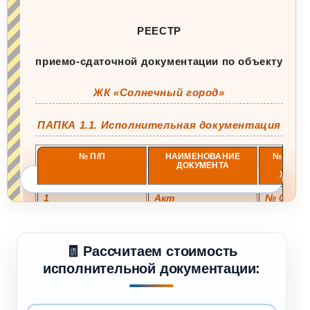
РЕЕСТР
приемо-сдаточной документации по объекту
ЖК «Солнечный город»
ПАПКА 1.1. Исполнительная документация
№ П/П
НАИМЕНОВАНИЕ
№ ЧЕРТЕ
ДОКУМЕНТА
РАЗР
ЖУРНА
Показать полностью
1
Акт
№ 00123
освидетельствов
15.02.202
ания скрытых
работ
🧾 Рассчитаем стоимость
2
Исполнительная
ИС-00123
схема
исполнительной документации:
бетонирования
перекрытия 2-го
этажа