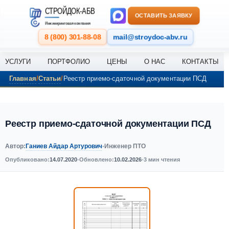
Перейти к содержанию
СТРОЙДОК-АБВ
ОСТАВИТЬ ЗАЯВКУ
Инжиниринговая компания
8 (800) 301-88-08
mail@stroydoc-abv.ru
УСЛУГИ
ПОРТФОЛИО
ЦЕНЫ
О НАС
КОНТАКТЫ
Главная
Статьи
Реестр приемо-сдаточной документации ПСД
Реестр приемо-сдаточной документации ПСД
Ганиев Айдар Артурович
Автор:
•
Инженер ПТО
Опубликовано:
14.07.2020
•
Обновлено:
10.02.2026
•
3 мин чтения