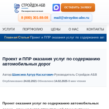
Перейти к содержанию
СТРОЙДОК-АБВ
ОСТАВИТЬ ЗАЯВКУ
Инжиниринговая компания
8 (800) 301-88-08
mail@stroydoc-abv.ru
УСЛУГИ
ПОРТФОЛИО
ЦЕНЫ
О НАС
КОНТАКТЫ
Главная
Статьи
Проект и ППР оказания услуг по содержанию автом
Проект и ППР оказания услуг по содержанию
автомобильных дорог
Шамсиев Артур Насхатович
Автор:
•
Руководитель Стройдок-АБВ
Опубликовано:
24.02.2021
•
Обновлено:
14.02.2025
•
8 мин чтения
Проект оказания услуг по содержанию автомобильных