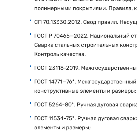
полимерными покрытиями. Правила, ко
СП
70
.
13330
.
2012
.
Свод
правил
. Несу
ГОСТ
Р
70465
—
2022
. Национальный с
Сварка стальных строительных констр
Контроль качества.
ГОСТ
23118
-2019. Межгосударственны
ГОСТ
14771
—
76
*. Межгосударственный 
конструктивные элементы и размеры;
ГОСТ
5264
-80*. Ручная дуговая свар
ГОСТ
11534-75*. Ручная дуговая
сварк
элементы и размеры;