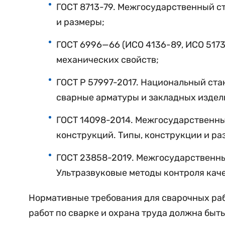
ГОСТ
8713
-79. Межгосударственный с
и размеры;
ГОСТ
6996
—
66
(ИСО 4136-89, ИСО 517
механических свойств;
ГОСТ
Р 57997-2017. Национальный ст
сварные
арматуры
и
закладных
издел
ГОСТ
14098-2014. Межгосударственны
конструкций. Типы, конструкции и ра
ГОСТ
23858
-2019. Межгосударственн
Ультразвуковые методы контроля каче
Нормативные требования для сварочных раб
работ по сварке и охрана труда должна быт