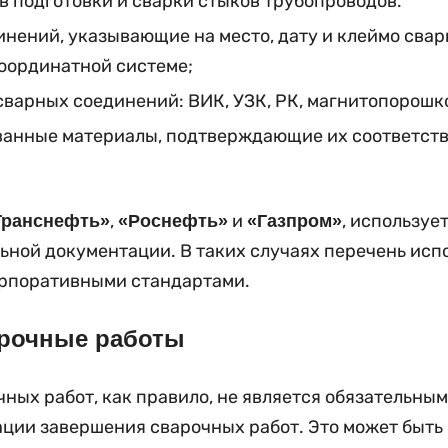
в подготовки и сварки стыков трубопроводов.
нений, указывающие на место, дату и клеймо свар
координатной системе;
сварных соединений: ВИК, УЗК, РК, магнитопорошк
ванные материалы, подтверждающие их соответств
,
и
, используе
Транснефть»
«Роснефть»
«Газпром»
ной документации. В таких случаях перечень исп
корпоративными стандартами.
арочные работы
ных работ, как правило, не является обязательным
сации завершения сварочных работ. Это может быт