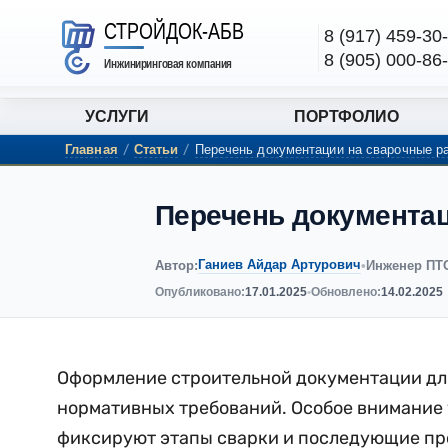
СТРОЙДОК-АБВ
8 (917) 459-30
8 (905) 000-86
Инжиниринговая компания
УСЛУГИ
ПОРТФОЛИО
Главная
/
Статьи
/
Перечень документации на сварочные р
Перечень документа
Ганиев Айдар Артурович
Автор:
•
Инженер ПТ
Опубликовано:
17.01.2025
•
Обновлено:
14.02.2025
Оформление строительной документации для
нормативных требований. Особое внимание 
фиксируют этапы сварки и последующие пр