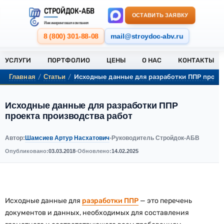
СТРОЙДОК-АБВ
ОСТАВИТЬ ЗАЯВКУ
Инжиниринговая компания
8 (800) 301-88-08
mail@stroydoc-abv.ru
УСЛУГИ
ПОРТФОЛИО
ЦЕНЫ
О НАС
КОНТАКТЫ
/
/
Исходные данные для разработки ППР проек
Главная
Статьи
Исходные данные для разработки ППР
проекта производства работ
Шамсиев Артур Насхатович
Автор:
•
Руководитель Стройдок-АБВ
Опубликовано:
03.03.2018
•
Обновлено:
14.02.2025
Исходные данные для
разработки ППР
— это перечень
документов и данных, необходимых для составления