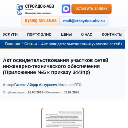
СТРОЙДОК-АБВ
ОСТАВИТЬ ЗАЯВКУ
Инжиниринговая компания
8 (800) 301-88-08
mail@stroydoc-abv.ru
УСЛУГИ
ПОРТФОЛИО
ЦЕНЫ
О НАС
КОНТАКТЫ
Акт освидетельствования участков сетей ин
Главная
/
Статьи
/
Акт освидетельствования участков сетей
инженерно-технического обеспечения
(Приложение №5 к приказу 344/пр)
Ганиев Айдар Артурович
Автор:
•
Инженер ПТО
Опубликовано:
16.06.2019
•
Обновлено:
09.02.2026