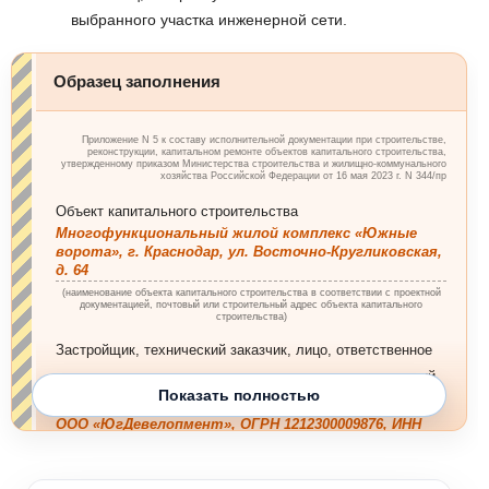
выбранного участка инженерной сети.
Образец заполнения
Приложение N 5 к составу исполнительной документации при строительстве,
реконструкции, капитальном ремонте объектов капитального строительства,
утвержденному приказом Министерства строительства и жилищно-коммунального
хозяйства Российской Федерации от 16 мая 2023 г. N 344/пр
Объект капитального строительства
Многофункциональный жилой комплекс «Южные
ворота», г. Краснодар, ул. Восточно-Кругликовская,
д. 64
(наименование объекта капитального строительства в соответствии с проектной
документацией, почтовый или строительный адрес объекта капитального
строительства)
Застройщик, технический заказчик, лицо, ответственное
за эксплуатацию здания, сооружения, или региональный
Показать полностью
оператор
ООО «ЮгДевелопмент», ОГРН 1212300009876, ИНН
2312345678, 350080, г. Краснодар, ул. Северная, д. 357,
тел. +7 (861) 245-78-90; СРО «СтройСоюз Юга», ОГРН
1092300005566, ИНН 2311003344