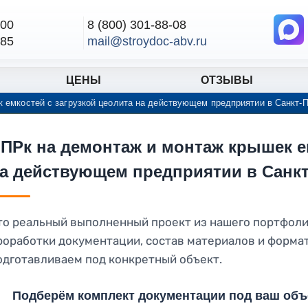
-00
8 (800) 301-88-08
-85
mail@stroydoc-abv.ru
ЦЕНЫ
ОТЗЫВЫ
 емкостей с загрузкой цеолита на действующем предприятии в Санкт-П
ПРк на демонтаж и монтаж крышек ем
а действующем предприятии в Санкт
то реальный выполненный проект из нашего портфоли
роработки документации, состав материалов и форма
одготавливаем под конкретный объект.
Подберём комплект документации под ваш объе