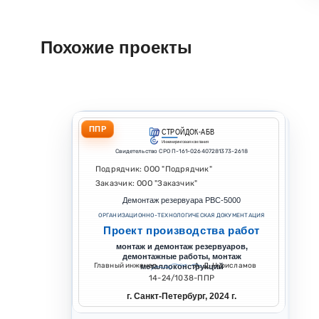
Похожие проекты
ППР
СТРОЙДОК-АБВ
Инжиниринговая компания
Свидетельство СРО П-161-026407281373-2618
Подрядчик: ООО "Подрядчик"
Заказчик: ООО "Заказчик"
Демонтаж резервуара РВС-5000
ОРГАНИЗАЦИОННО-ТЕХНОЛОГИЧЕСКАЯ ДОКУМЕНТАЦИЯ
Проект производства работ
монтаж и демонтаж резервуаров,
демонтажные работы, монтаж
Главный инженер
А. Д. Нурисламов
металлоконструкций
14-24/1038-ППР
г. Санкт-Петербург, 2024 г.