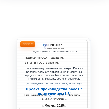
ППРПС
СТРОЙДОК-АБВ
Инжиниринговая компания
Свидетельство СРО П-161-026407281373-2618
Подрядчик: ООО "Подрядчик"
Заказчик: ООО "Заказчик"
Котельная оздоровительного центра «Полюс»
Оздоровительного объединения «Солнечный
городок» Банка России, Московская область, г.
Подольск, д. Борьево, дом 5, строение 20
ОРГАНИЗАЦИОННО-ТЕХНОЛОГИЧЕСКАЯ ДОКУМЕНТАЦИЯ
Проект производства работ с
применением ПС
Главный инженер
А. Д. Нурисламов
14-25/0137-ППРпс
г. Москва, 2025 г.