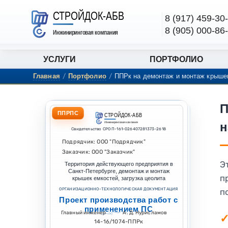
Перейти к содержанию
СТРОЙДОК-АБВ
8 (917) 459-30
8 (905) 000-86
Инжиниринговая компания
УСЛУГИ
ПОРТФОЛИО
Главная
/
Портфолио
/
ППРк на демонтаж и монтаж крышек
П
ППРПС
СТРОЙДОК-АБВ
н
Инжиниринговая компания
Свидетельство СРО П-161-026407281373-2618
Подрядчик: ООО "Подрядчик"
Заказчик: ООО "Заказчик"
Э
Территория действующего предприятия в
Санкт-Петербурге, демонтаж и монтаж
п
крышек емкостей, загрузка цеолита
ОРГАНИЗАЦИОННО-ТЕХНОЛОГИЧЕСКАЯ ДОКУМЕНТАЦИЯ
п
Проект производства работ с
применением ПС
Главный инженер
А. Д. Нурисламов
14-16/1074-ППРк