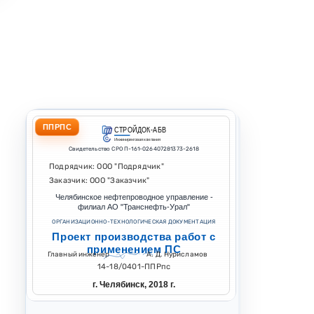
ППРПС
СТРОЙДОК-АБВ
Инжиниринговая компания
Свидетельство СРО П-161-026407281373-2618
Подрядчик: ООО "Подрядчик"
Заказчик: ООО "Заказчик"
Челябинское нефтепроводное управление -
филиал АО "Транснефть-Урал"
ОРГАНИЗАЦИОННО-ТЕХНОЛОГИЧЕСКАЯ ДОКУМЕНТАЦИЯ
Проект производства работ с
применением ПС
Главный инженер
А. Д. Нурисламов
14-18/0401-ППРпс
г. Челябинск, 2018 г.