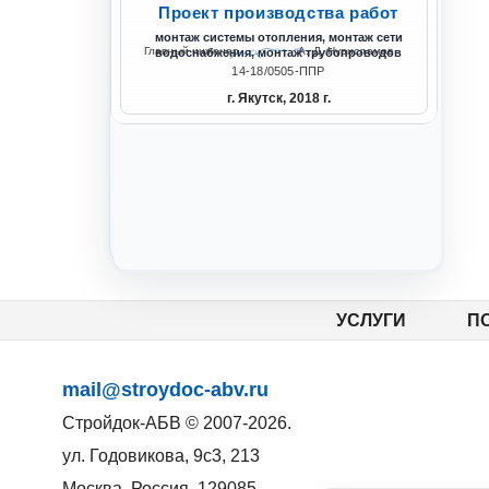
Проект производства работ
монтаж системы отопления, монтаж сети
Главный инженер
А. Д. Нурисламов
водоснабжения, монтаж трубопроводов
14-18/0505-ППР
г. Якутск, 2018 г.
ППР на капитальный 
УСЛУГИ
П
mail@stroydoc-abv.ru
Стройдок-АБВ
© 2007-2026.
ул. Годовикова, 9с3, 213
Москва
,
Россия
,
129085