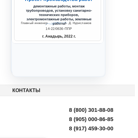
демонтажные работы, монтаж
трубопроводов, установку санитарно-
технических приборов,
электромонтажные работы, земляные
Главный инженер
А. Д. Нурисламов
работы
14-22/0636-ППР
г. Анадырь, 2022 г.
 домов в г. Нерюнгри
нт кровли научно-проектного центра в Санкт-Пе
ППР на капитальный ремонт 
КОНТАКТЫ
8 (800) 301-88-08
8 (905) 000-86-85
8 (917) 459-30-00