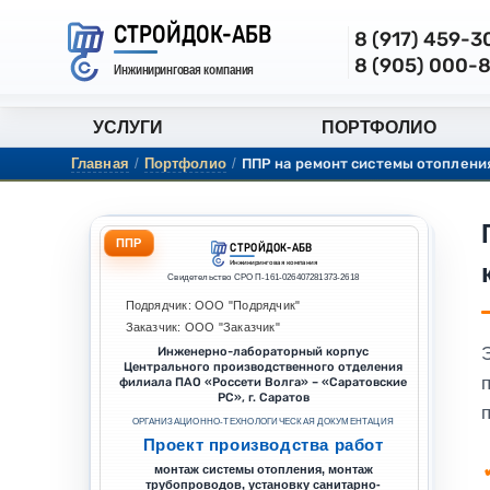
СТРОЙДОК-АБВ
8 (917) 459-
8 (905) 000-
Инжиниринговая компания
УСЛУГИ
ПОРТФОЛИО
Главная
/
Портфолио
/
ППР на ремонт системы отоплени
ППР
СТРОЙДОК-АБВ
Инжиниринговая компания
Свидетельство СРО П-161-026407281373-2618
Подрядчик: ООО "Подрядчик"
Заказчик: ООО "Заказчик"
Инженерно-лабораторный корпус
Центрального производственного отделения
филиала ПАО «Россети Волга» – «Саратовские
РС», г. Саратов
п
ОРГАНИЗАЦИОННО-ТЕХНОЛОГИЧЕСКАЯ ДОКУМЕНТАЦИЯ
Проект производства работ
монтаж системы отопления, монтаж
трубопроводов, установку санитарно-