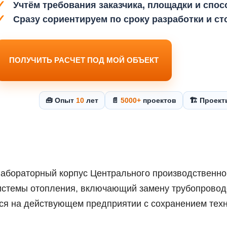
Учтём требования заказчика, площадки и спос
Сразу сориентируем по сроку разработки и с
ПОЛУЧИТЬ РАСЧЕТ ПОД МОЙ ОБЪЕКТ
🧰 Опыт
10
лет
📄
5000+
проектов
🏗️ Проек
-лабораторный корпус Центрального производственн
истемы отопления, включающий замену трубопроводо
я на действующем предприятии с сохранением техн