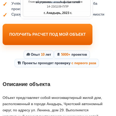
Главный инженер
А. Д. Нурисламов
внутренних инженерных сетей
Учтём требования заказчика, площадки и способа
14-23/1109-ППР
производства работ
г. Анадырь, 2023 г.
Сразу сориентируем по сроку разработки и стоимости
ПОЛУЧИТЬ РАСЧЕТ ПОД МОЙ ОБЪЕКТ
🧰 Опыт
10
лет
📄
5000+
проектов
🏗️ Проекты проходят проверку
с первого раза
Описание объекта
Объект представляет собой многоквартирный жилой дом,
расположенный в городе Анадырь, Чукотский автономный
округ, по адресу ул. Ленина, дом 29. Выполняется