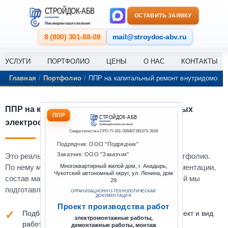
Перейти к содержанию
СТРОЙДОК-АБВ
ОСТАВИТЬ ЗАЯВКУ
Инжиниринговая компания
8 (800) 301-88-08
mail@stroydoc-abv.ru
УСЛУГИ
ПОРТФОЛИО
ЦЕНЫ
О НАС
КОНТАКТЫ
Главная
/
Портфолио
/
ППР на капитальный ремонт внутридомовых
ППР на капитальный ремонт внутридомовых
ППР
СТРОЙДОК-АБВ
электросетей в жилом доме г. Анадырь
Инжиниринговая компания
Свидетельство СРО П-161-026407281373-2618
Подрядчик: ООО "Подрядчик"
Заказчик: ООО "Заказчик"
Это реальный выполненный проект из нашего портфолио.
По нему можно оценить уровень проработки документации,
Многоквартирный жилой дом, г. Анадырь,
Чукотский автономный округ, ул. Ленина, дом
состав материалов и формат оформления, который мы
29
подготавливаем под конкретный объект.
ОРГАНИЗАЦИОННО-ТЕХНОЛОГИЧЕСКАЯ
ДОКУМЕНТАЦИЯ
Проект производства работ
Подберём комплект документации под ваш объект и вид
электромонтажные работы,
работ
демонтажные работы, монтаж