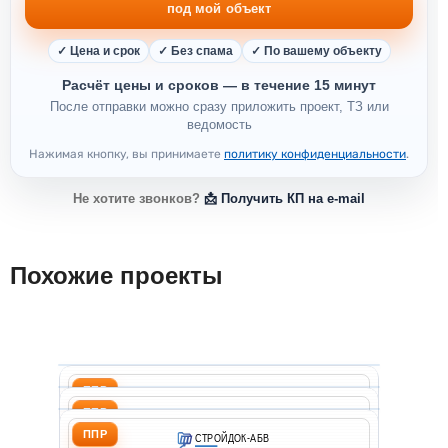
под мой объект
✓ Цена и срок
✓ Без спама
✓ По вашему объекту
Расчёт цены и сроков — в течение 15 минут
После отправки можно сразу приложить проект, ТЗ или
ведомость
Нажимая кнопку, вы принимаете
политику конфиденциальности
.
Не хотите звонков?
📩 Получить КП на e-mail
Похожие проекты
ППР на реконструкцию ав
ППР
СТРОЙДОК-АБВ
ППР на строительство га
Инжиниринговая компания
ППР
СТРОЙДОК-АБВ
ППР на обслуживание фа
Свидетельство СРО П-161-026407281373-2618
Инжиниринговая компания
ППР
СТРОЙДОК-АБВ
Свидетельство СРО П-161-026407281373-2618
Подрядчик: ООО "Подрядчик"