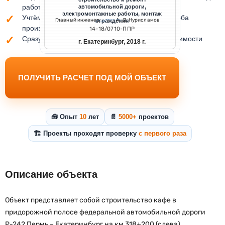
работ
автомобильной дороги,
электромонтажные работы, монтаж
Учтём требования заказчика, площадки и способа
Главный инженер
А. Д. Нурисламов
ограждения
производства работ
14-18/0710-ППР
Сразу сориентируем по сроку разработки и стоимости
г. Екатеринбург, 2018 г.
ПОЛУЧИТЬ РАСЧЕТ ПОД МОЙ ОБЪЕКТ
🧰 Опыт
10
лет
📄
5000+
проектов
🏗️ Проекты проходят проверку
с первого раза
Описание объекта
Объект представляет собой строительство кафе в
придорожной полосе федеральной автомобильной дороги
Р-242 Пермь – Екатеринбург на км 318+200 (слева),