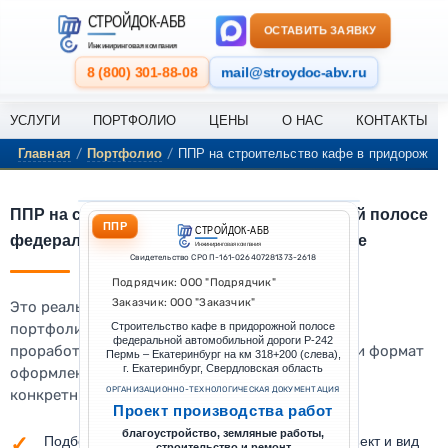
Перейти к содержанию
СТРОЙДОК-АБВ
ОСТАВИТЬ ЗАЯВКУ
Инжиниринговая компания
8 (800) 301-88-08
mail@stroydoc-abv.ru
УСЛУГИ
ПОРТФОЛИО
ЦЕНЫ
О НАС
КОНТАКТЫ
/
/
Главная
Портфолио
ППР на строительство кафе в придорожной
ППР на строительство кафе в придорожной полосе
ППР
СТРОЙДОК-АБВ
федеральной дороги Р-242 в Екатеринбурге
Инжиниринговая компания
Свидетельство СРО П-161-026407281373-2618
Подрядчик: ООО "Подрядчик"
Заказчик: ООО "Заказчик"
Это реальный выполненный проект из нашего
портфолио. По нему можно оценить уровень
Строительство кафе в придорожной полосе
федеральной автомобильной дороги Р-242
проработки документации, состав материалов и формат
Пермь – Екатеринбург на км 318+200 (слева),
г. Екатеринбург, Свердловская область
оформления, который мы подготавливаем под
ОРГАНИЗАЦИОННО-ТЕХНОЛОГИЧЕСКАЯ ДОКУМЕНТАЦИЯ
конкретный объект.
Проект производства работ
благоустройство, земляные работы,
Подберём комплект документации под ваш объект и вид
строительство и ремонт