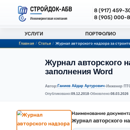
СТРОЙДОК-АБВ
8 (917) 459-
8 (905) 000-
Инжиниринговая компания
УСЛУГИ
ПОРТФОЛИО
Главная
/
Статьи
/
Журнал авторского надзора за строите
Журнал авторского на
заполнения Word
Ганиев Айдар Артурович
Автор:
•
Инженер ПТ
Опубликовано:
09.12.2018
•
Обновлено:
08.03.2026
Наименование документа
Журнал авторского на