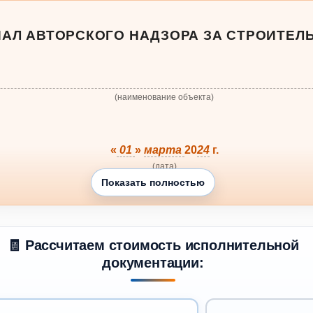
АЛ АВТОРСКОГО НАДЗОРА ЗА СТРОИТЕЛ
(наименование объекта)
«
01
»
марта
20
24
г.
(дата)
Показать полностью
«
31
»
декабря
20
24
г.
(дата)
🧾 Рассчитаем стоимость исполнительной
документации:
АЛ АВТОРСКОГО НАДЗОРА ЗА СТРОИТЕЛ