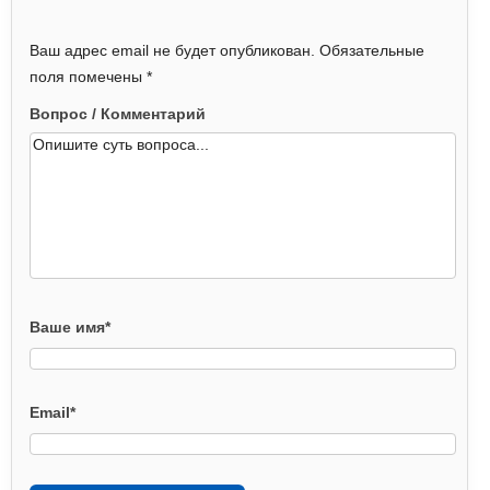
эксплуатирующей организации или регионального
оператора) по вопросам строительного контроля
Ваш адрес email не будет опубликован.
Обязательные
Петров А.В.
поля помечены
*
(подпись) МП
Представитель лица, осуществляющего строительство,
Вопрос / Комментарий
по вопросам строительного контроля (специалист по
организации строительства)
Иванов С.Н.
(подпись) МП
Представитель лица, выполнившего работы, подлежащие
освидетельствованию
Смирнов Д.А.
(подпись) МП
Ваше имя
*
Email
*