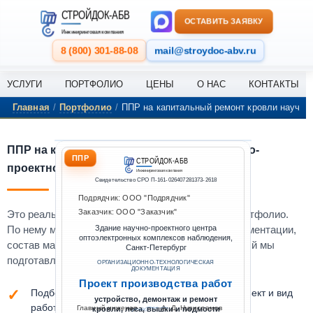
Перейти к содержанию
СТРОЙДОК-АБВ
ОСТАВИТЬ ЗАЯВКУ
Инжиниринговая компания
8 (800) 301-88-08
mail@stroydoc-abv.ru
УСЛУГИ
ПОРТФОЛИО
ЦЕНЫ
О НАС
КОНТАКТЫ
Главная
/
Портфолио
/
ППР на капитальный ремонт кровли научно-
ППР на капитальный ремонт кровли научно-
ППР
СТРОЙДОК-АБВ
проектного центра в Санкт-Петербурге
Инжиниринговая компания
Свидетельство СРО П-161-026407281373-2618
Подрядчик: ООО "Подрядчик"
Заказчик: ООО "Заказчик"
Это реальный выполненный проект из нашего портфолио.
По нему можно оценить уровень проработки документации,
Здание научно-проектного центра
оптоэлектронных комплексов наблюдения,
состав материалов и формат оформления, который мы
Санкт-Петербург
подготавливаем под конкретный объект.
ОРГАНИЗАЦИОННО-ТЕХНОЛОГИЧЕСКАЯ
ДОКУМЕНТАЦИЯ
Проект производства работ
Подберём комплект документации под ваш объект и вид
устройство, демонтаж и ремонт
работ
Главный инженер
А. Д. Нурисламов
кровли, леса, вышки и подмости