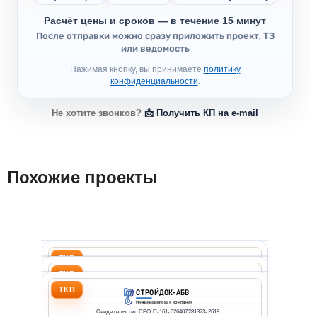
Расчёт цены и сроков — в течение 15 минут
После отправки можно сразу приложить проект, ТЗ
или ведомость
Нажимая кнопку, вы принимаете
политику
конфиденциальности
.
Не хотите звонков?
📩 Получить КП на e-mail
Похожие проекты
ТК на высотные работы 
ТКВ
СТРОЙДОК-АБВ
ТК на ремонт и монтаж в
Инжиниринговая компания
ТКВ
СТРОЙДОК-АБВ
ТК на высотные работы с
Свидетельство СРО П-161-026407281373-2618
Инжиниринговая компания
ТКВ
СТРОЙДОК-АБВ
Свидетельство СРО П-161-026407281373-2618
Подрядчик: ООО "Подрядчик"
Инжиниринговая компания
Заказчик: ООО "Заказчик"
Свидетельство СРО П-161-026407281373-2618
Подрядчик: ООО "Подрядчик"