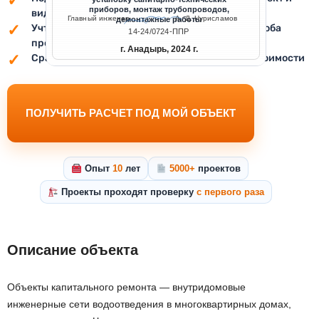
приборов, монтаж трубопроводов,
вид работ
Главный инженер
А. Д. Нурисламов
демонтажные работы
Учтём требования заказчика, площадки и способа
14-24/0724-ППР
производства работ
г. Анадырь, 2024 г.
Сразу сориентируем по сроку разработки и стоимости
ПОЛУЧИТЬ РАСЧЕТ ПОД МОЙ ОБЪЕКТ
Опыт
10
лет
5000+
проектов
Проекты проходят проверку
с первого раза
Описание объекта
Объекты капитального ремонта — внутридомовые
инженерные сети водоотведения в многоквартирных домах,