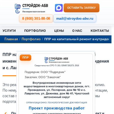
СТРОЙДОК-АБВ
ОСТАВИТЬ ЗАЯВКУ
Инжиниринговая компания
8 (800) 301-88-08
mail@stroydoc-abv.ru
УСЛУГИ
ПОРТФОЛИО
ЦЕНЫ
О НАС
КОНТАКТЫ
ППР на капитальный ремонт внутридомов
Главная
/
Портфолио
/
ППР на капитальный ремонт внутридомовой
ППР
СТРОЙДОК-АБВ
инженерной сети водоотведения в пгт. Провидения
Инжиниринговая компания
Свидетельство СРО П-161-026407281373-2618
и с. Лаврентия
Подрядчик: ООО "Подрядчик"
Заказчик: ООО "Заказчик"
Внутридомовые инженерные сети
Это реальный выполненный проект из нашего портфолио.
водоотведения в многоквартирных домах, пгт.
По нему можно оценить уровень проработки документации,
Провидения, ул. Полярная, дом № 10 и с.
Лаврентия, ул. Дежнева, дом № 41, Чукотский
состав материалов и формат оформления, который мы
автономный округ
подготавливаем под конкретный объект.
ОРГАНИЗАЦИОННО-ТЕХНОЛОГИЧЕСКАЯ ДОКУМЕНТАЦИЯ
Проект производства работ
Подберём комплект документации под ваш объект и
установку санитарно-технических